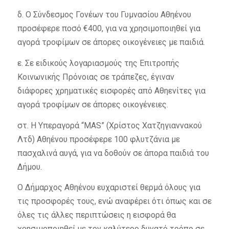
δ. Ο Σύνδεσμος Γονέων του Γυμνασίου Αθηένου
προσέφερε ποσό €400, για να χρησιμοποιηθεί για
αγορά τροφίμων σε άπορες οικογένειες με παιδιά.
ε. Σε ειδικούς λογαριασμούς της Επιτροπής
Κοινωνικής Πρόνοιας σε τράπεζες, έγιναν
διάφορες χρηματικές εισφορές από Αθηενίτες για
αγορά τροφίμων σε άπορες οικογένειες.
στ. Η Υπεραγορά “ΜAS” (Χρίστος Χατζηγιαννακού
Λτδ) Αθηένου προσέφερε 100 φλυτζάνια με
πασχαλινά αυγά, για να δοθούν σε άπορα παιδιά του
Δήμου.
Ο Δήμαρχος Αθηένου ευχαριστεί θερμά όλους για
τις προσφορές τους, ενώ αναφέρει ότι όπως και σε
όλες τις άλλες περιπτώσεις η εισφορά θα
χρησιμοποιηθεί με τον καλύτερο δυνατό τρόπο σε