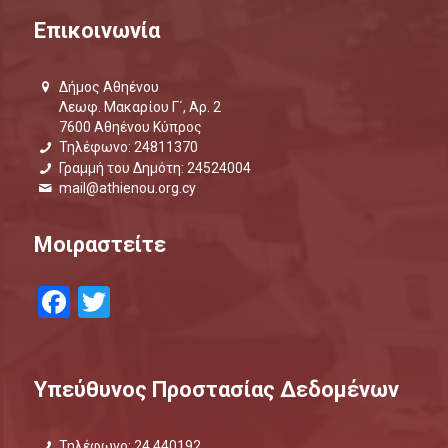
Επικοινωνία
Δήμος Αθηένου
Λεωφ. Μακαρίου Γ΄, Αρ. 2
7600 Αθηένου Κύπρος
Τηλέφωνο: 24811370
Γραμμή του Δημότη: 24524004
mail@athienou.org.cy
Μοιραστείτε
Facebook
Twitter
Υπεύθυνος Προστασίας Δεδομένων
Τηλέφωνο: 24 440192