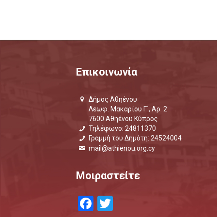
Επικοινωνία
Δήμος Αθηένου
Λεωφ. Μακαρίου Γ΄, Αρ. 2
7600 Αθηένου Κύπρος
Τηλέφωνο: 24811370
Γραμμή του Δημότη: 24524004
mail@athienou.org.cy
Μοιραστείτε
Facebook
Twitter