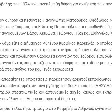
σβολής του 1974, ενώ ανεπέμφθη δέηση για ανεύρεση των αγ
αν οι ηρωικά πεσόντες Παναγιώτης Ματσούκας, Θεόδωρος Ν
Κώστας Τούμπας και Κώστας Παπαπαύλου και απευθύνθη δέησ
 αγνοουμένων Βάσου Χειμώνα, Γεώργιου Πίκη και Ευάγγελου 
 λόγο είπε ο Δήμαρχος Αθηένου Κυριάκος Καρεκλάς, ο οποίος
ατρία, την αγωνιστικότητα και τον ηρωισμό των παλικαριών
ιασαν και πολέμησαν θαρραλέα εναντίον του Τούρκου εισβολέ
ή αγνοούνται, υπερασπιζόμενοι τα εδάφη της πατρίδας μας, ε
ρά στον αγώνα του καθ’ ενός ξεχωριστά.
ς απαραίτητες αποστάσεις παρέστησαν αρκετοί εκπρόσωποι
λευτικών κομμάτων, συνεργάτης της βουλευτού του ΔΗΣΥ Λά
τρίου, στρατιωτικές και αστυνομικές αρχές, καθώς και εκπ
συνόλων του Δήμου και αρκετοί δημότες.
λησία τελέστηκε τρισάγιο στο Κοιμητήριο Αθηένου, έγινε κα