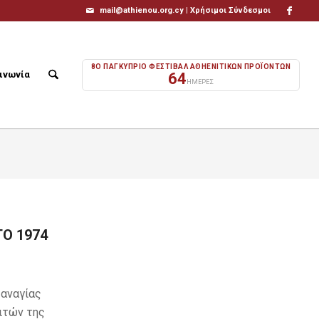
mail@athienou.org.cy |
Χρήσιμοι Σύνδεσμοι
8Ο ΠΑΓΚΥΠΡΙΟ ΦΕΣΤΙΒΑΛ ΑΘΗΕΝΙΤΙΚΩΝ ΠΡΟΪΟΝΤΩΝ
ινωνία
64
ΗΜΕΡΕΣ
Ο 1974
Παναγίας
ιτών της