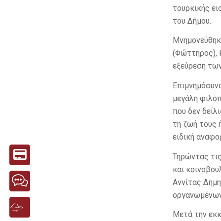
τουρκικής ει
του Δήμου.
Μνημονεύθηκ
(Φώττηρος), 
εξεύρεση των
Επιμνημόσυνο
μεγάλη φιλοπ
που δεν δείλ
τη ζωή τους 
ειδική αναφο
Τηρώντας τι
και κοινοβου
Αννίτας Δημη
οργανωμένων 
Μετά την εκκ