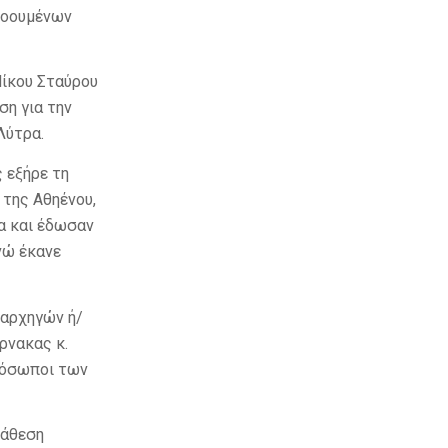
νοουμένων
ίκου Σταύρου
η για την
Λύτρα.
 εξήρε τη
 της Αθηένου,
α και έδωσαν
νώ έκανε
 αρχηγών ή/
ρνακας κ.
ρόσωποι των
τάθεση