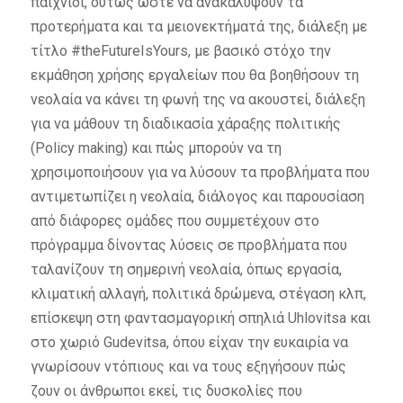
παιχνίδι, ούτως ώστε να ανακαλύψουν τα
προτερήματα και τα μειονεκτήματά της, διάλεξη με
τίτλο #theFutureIsYours, με βασικό στόχο την
εκμάθηση χρήσης εργαλείων που θα βοηθήσουν τη
νεολαία να κάνει τη φωνή της να ακουστεί, διάλεξη
για να μάθουν τη διαδικασία χάραξης πολιτικής
(Policy making) και πώς μπορούν να τη
χρησιμοποιήσουν για να λύσουν τα προβλήματα που
αντιμετωπίζει η νεολαία, διάλογος και παρουσίαση
από διάφορες ομάδες που συμμετέχουν στο
πρόγραμμα δίνοντας λύσεις σε προβλήματα που
ταλανίζουν τη σημερινή νεολαία, όπως εργασία,
κλιματική αλλαγή, πολιτικά δρώμενα, στέγαση κλπ,
επίσκεψη στη φαντασμαγορική σπηλιά Uhlovitsa και
στο χωριό Gudevitsa, όπου είχαν την ευκαιρία να
γνωρίσουν ντόπιους και να τους εξηγήσουν πώς
ζουν οι άνθρωποι εκεί, τις δυσκολίες που