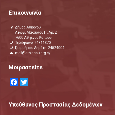
Επικοινωνία
Δήμος Αθηένου
Λεωφ. Μακαρίου Γ΄, Αρ. 2
7600 Αθηένου Κύπρος
Τηλέφωνο: 24811370
Γραμμή του Δημότη: 24524004
mail@athienou.org.cy
Μοιραστείτε
Facebook
Twitter
Υπεύθυνος Προστασίας Δεδομένων