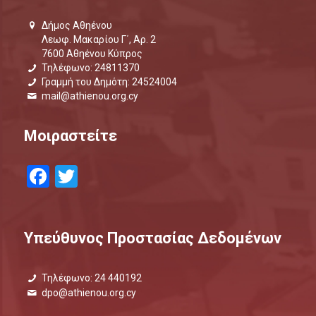
Δήμος Αθηένου
Λεωφ. Μακαρίου Γ΄, Αρ. 2
7600 Αθηένου Κύπρος
Τηλέφωνο: 24811370
Γραμμή του Δημότη: 24524004
mail@athienou.org.cy
Μοιραστείτε
Facebook
Twitter
Υπεύθυνος Προστασίας Δεδομένων
Τηλέφωνο: 24 440192
dpo@athienou.org.cy