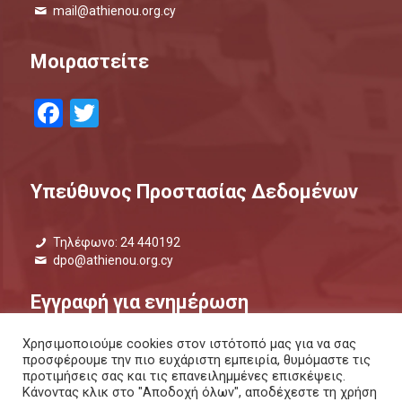
mail@athienou.org.cy
Μοιραστείτε
Facebook
Twitter
Υπεύθυνος Προστασίας Δεδομένων
Τηλέφωνο: 24 440192
dpo@athienou.org.cy
Εγγραφή για ενημέρωση
Χρησιμοποιούμε cookies στον ιστότοπό μας για να σας
Μάθετε τι συμβαίνει και μείνετε ενημερωμένοι.
προσφέρουμε την πιο ευχάριστη εμπειρία, θυμόμαστε τις
προτιμήσεις σας και τις επανειλημμένες επισκέψεις.
ΕΝΗΜΕΡΩΤΙΚΟ ΔΕΛΤΙΟ |
ΜΕΣΩ SMS
Κάνοντας κλικ στο "Αποδοχή όλων", αποδέχεστε τη χρήση