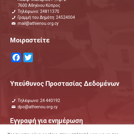
7600 Αθηένου Κύπρος
Τηλέφωνο: 24811370
Γραμμή του Δημότη: 24524004
mail@athienou.org.cy
Μοιραστείτε
Facebook
Twitter
Υπεύθυνος Προστασίας Δεδομένων
Τηλέφωνο: 24 440192
dpo@athienou.org.cy
Εγγραφή για ενημέρωση