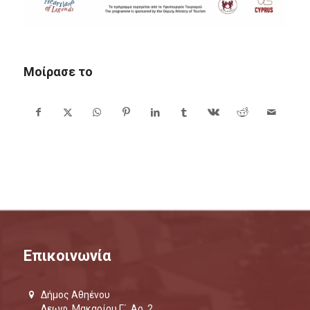
Μοίρασε το
Επικοινωνία
Δήμος Αθηένου
Λεωφ. Μακαρίου Γ΄, Αρ. 2