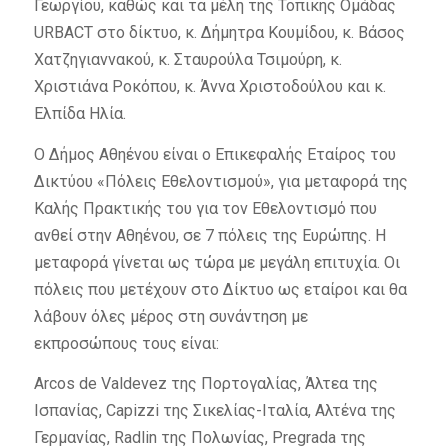
Γεωργίου, καθώς και τα μέλη της Τοπικής Ομάδας
URBACT στο δίκτυο, κ. Δήμητρα Κουμίδου, κ. Βάσος
Χατζηγιαννακού, κ. Σταυρούλα Τσιμούρη, κ.
Χριστιάνα Ροκόπου, κ. Άννα Χριστοδούλου και κ.
Ελπίδα Ηλία.
Ο Δήμος Αθηένου είναι ο Επικεφαλής Εταίρος του
Δικτύου «Πόλεις Εθελοντισμού», για μεταφορά της
Καλής Πρακτικής του για τον Εθελοντισμό που
ανθεί στην Αθηένου, σε 7 πόλεις της Ευρώπης. Η
μεταφορά γίνεται ως τώρα με μεγάλη επιτυχία. Οι
πόλεις που μετέχουν στο Δίκτυο ως εταίροι και θα
λάβουν όλες μέρος στη συνάντηση με
εκπροσώπους τους είναι:
Arcos de Valdevez της Πορτογαλίας, Άλτεα της
Ισπανίας, Capizzi της Σικελίας-Ιταλία, Αλτένα της
Γερμανίας, Radlin της Πολωνίας, Pregrada της