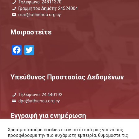
Τηλέφωνο: 24811370
Γραμμή του Δημότη: 24524004
mail@athienou.org.cy
Μοιραστείτε
Facebook
Twitter
Υπεύθυνος Προστασίας Δεδομένων
Τηλέφωνο: 24 440192
dpo@athienou.org.cy
Εγγραφή για ενημέρωση
Χρησιμοποιούμε cookies στον ιστότοπό μας για να σας
Μάθετε τι συμβαίνει και μείνετε ενημερωμένοι.
προσφέρουμε την πιο ευχάριστη εμπειρία, θυμόμαστε τις