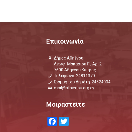
Επικοινωνία
Δήμος Αθηένου
Λεωφ. Μακαρίου Γ΄, Αρ. 2
7600 Αθηένου Κύπρος
Τηλέφωνο: 24811370
Γραμμή του Δημότη: 24524004
mail@athienou.org.cy
Μοιραστείτε
Facebook
Twitter