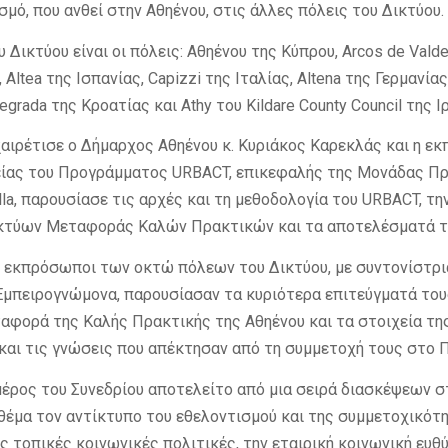
σμό, που ανθεί στην Αθηένου, στις άλλες πόλεις του Δικτύου.
υ Δικτύου είναι οι πόλεις: Αθηένου της Κύπρου, Arcos de Vald
Altea της Ισπανίας, Capizzi της Ιταλίας, Altena της Γερμανίας,
grada της Κροατίας και Athy του Kildare County Council της Ι
χαιρέτισε ο Δήμαρχος Αθηένου κ. Κυριάκος Καρεκλάς και η 
είας του Προγράμματος URBACT, επικεφαλής της Μονάδας Π
lla, παρουσίασε τις αρχές και τη μεθοδολογία του URBACT, τη
κτύων Μεταφοράς Καλών Πρακτικών και τα αποτελέσματά τ
, εκπρόσωποι των οκτώ πόλεων του Δικτύου, με συντονίστρι
μπειρογνώμονα, παρουσίασαν τα κυριότερα επιτεύγματά του
αφορά της Καλής Πρακτικής της Αθηένου και τα στοιχεία τη
 και τις γνώσεις που απέκτησαν από τη συμμετοχή τους στο 
μέρος του Συνεδρίου αποτελείτο από μια σειρά διασκέψεων 
θέμα τον αντίκτυπο του εθελοντισμού και της συμμετοχικότ
ις τοπικές κοινωνικές πολιτικές, την εταιρική κοινωνική ευθύ