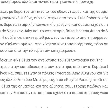
ποκλεισμού, αλλά και γενικότερα η κοινωνική συνοχή.
κεψη, με θέμα τον αντίκτυπο του εθελοντισμού και της συμμ
 κοινωνική ευθύνη, συντονίστηκε από τον κ. Luis Roberto, ειδ
ε θέματα εταιρικής κοινωνικής ευθύνης και συμμετείχαν οι 
s de Valdevez, Athy και το εστιατόριο Brisoubar του Arcos de 
 Η συζήτησε επικεντρώθηκε στον αντίκτυπο από τη συμμετ
ον εθελοντισμό και στα κίνητρα κινητοποίησής τους, τόσο α
όσο και από την πλευρά των επιχειρήσεων.
άσκεψη είχε θέμα τον αντίκτυπο του εθελοντισμού και της
ητας στην εκπαίδευση και συντονίστηκε από τον κ. Κυριάκο 
ου και συμμετείχαν οι πόλεις Pregrada, Athy, Αθηένου και Vi
ίρος άλλου Δικτύου Μεταφοράς, του «Playful Paradigm». Οι σ
 θέμα της σημασίας και της αύξησης συμμετοχής παιδιών κα
και τον θετικό αντίκτυπο που έχουν στα παιδιά και τους νέου