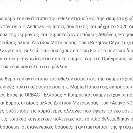
με θέμα τον αντίκτυπο του εθελοντισμού και της συμμετοχικ
ντόνισε ο κ. Andreas Hollstein, πολιτικός και μέχρι το 2020 
ena της Γερμανίας και συμμετείχαν οι πόλεις Αθηένου, Pregrad
 εταίρος άλλου Δικτύου Μεταφοράς, του «Re-grow City». Συζη
λλαγές και βελτιώσεις που έχουν επιτευχθεί στο μοντέλο δια
 τοπική κοινωνία μέσα από τη συμμετοχή στο Πρόγραμμα, κ
του νέου μοντέλου στο μέλλον.
με θέμα τον αντίκτυπο του εθελοντισμού και της συμμετοχικ
ωνικές πολιτικές συντόνισε η κ. Μαρία Παπουτσή, εκπρόσωπ
ίου Επαφής URBACT Ελλάδας – Κύπρου και συμμετείχαν οι πόλ
 και Espoo, εταίρος άλλου Δικτύου Μεταφοράς, του «Active NG
ς συζήτησαν τις κυριότερες αλλαγές που έφερε το νέο μοντ
στις τοπικές κοινωνικές πολιτικές και το πώς βελτιώθηκαν 
δράσεων, οι διαγενεακές δράσεις, η αντιμετώπιση της φτώχε