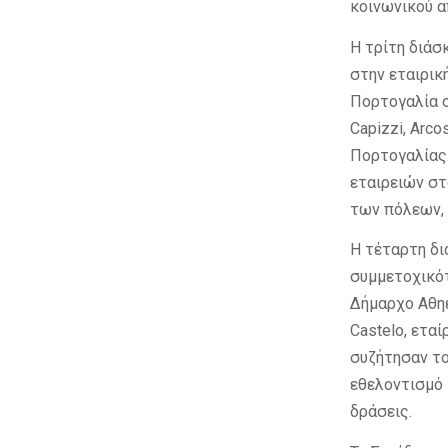
κοινωνικού α
Η τρίτη διάσ
στην εταιρική
Πορτογαλία σ
Capizzi, Arco
Πορτογαλίας.
εταιρειών στ
των πόλεων, 
Η τέταρτη δι
συμμετοχικότ
Δήμαρχο Αθηέν
Castelo, ετα
συζήτησαν το
εθελοντισμό 
δράσεις.