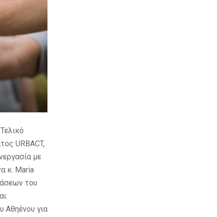
 Τελικό
ατος URBACT,
υνεργασία με
 κ. Maria
ράσεων του
αι
υ Αθηένου για