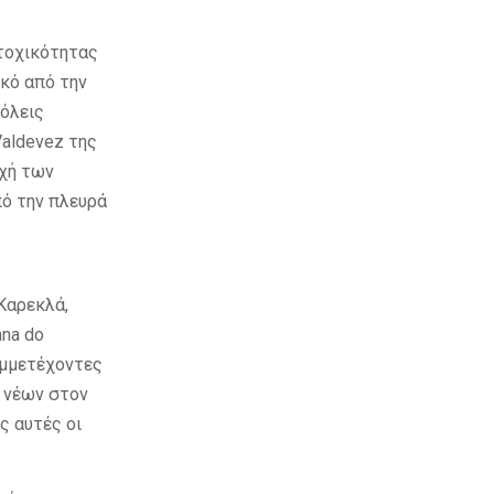
ετοχικότητας
ικό από την
πόλεις
Valdevez της
οχή των
πό την πλευρά
Καρεκλά,
ana do
υμμετέχοντες
ι νέων στον
ς αυτές οι