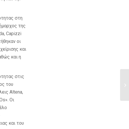
ότητας στη
Δήμαρχος της
a, Capizzi
τήθηκαν οι
χείρισης και
αθώς και η
ότητας στις
ος του
εις Altena,
Os». Οι
έλο
ο
ιας και του