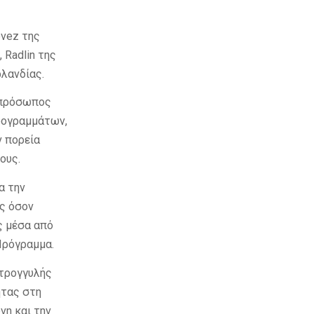
evez της
 Radlin της
ρλανδίας.
εκπρόσωπος
ρογραμμάτων,
ν πορεία
ους.
α την
ς όσον
ς μέσα από
Πρόγραμμα.
στρογγυλής
ητας στη
νη και την