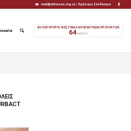
mail@athienou.org.cy |
Χρήσιμοι Σύνδεσμοι
8Ο ΠΑΓΚΥΠΡΙΟ ΦΕΣΤΙΒΑΛ ΑΘΗΕΝΙΤΙΚΩΝ ΠΡΟΪΟΝΤΩΝ
ινωνία
64
ΗΜΕΡΕΣ
ΟΛΕΙΣ
URBACT