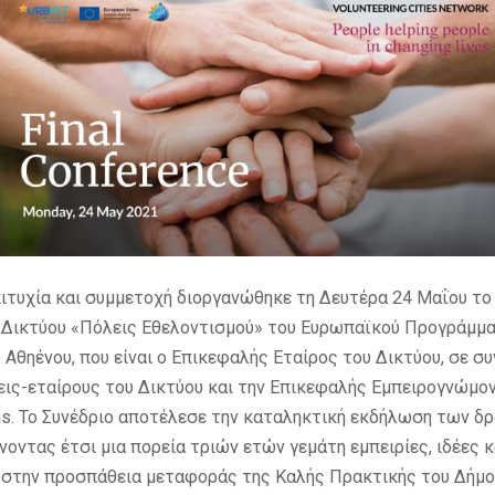
ιτυχία και συμμετοχή διοργανώθηκε τη Δευτέρα 24 Μαΐου το
υ Δικτύου «Πόλεις Εθελοντισμού» του Ευρωπαϊκού Προγράμμ
 Αθηένου, που είναι ο Επικεφαλής Εταίρος του Δικτύου, σε σ
εις-εταίρους του Δικτύου και την Επικεφαλής Εμπειρογνώμονα
ras. Το Συνέδριο αποτέλεσε την καταληκτική εκδήλωση των δ
ίνοντας έτσι μια πορεία τριών ετών γεμάτη εμπειρίες, ιδέες κ
 στην προσπάθεια μεταφοράς της Καλής Πρακτικής του Δήμο