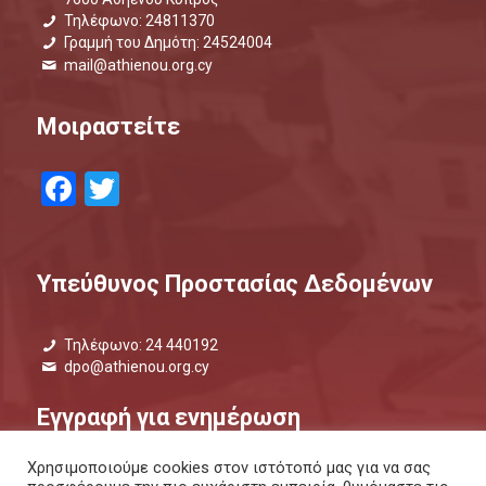
Τηλέφωνο: 24811370
Γραμμή του Δημότη: 24524004
mail@athienou.org.cy
Μοιραστείτε
Facebook
Twitter
Υπεύθυνος Προστασίας Δεδομένων
Τηλέφωνο: 24 440192
dpo@athienou.org.cy
Εγγραφή για ενημέρωση
Χρησιμοποιούμε cookies στον ιστότοπό μας για να σας
Μάθετε τι συμβαίνει και μείνετε ενημερωμένοι.