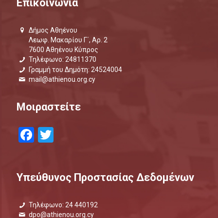
Επικοινωνία
Δήμος Αθηένου
Λεωφ. Μακαρίου Γ΄, Αρ. 2
7600 Αθηένου Κύπρος
Τηλέφωνο: 24811370
Γραμμή του Δημότη: 24524004
mail@athienou.org.cy
Μοιραστείτε
Facebook
Twitter
Υπεύθυνος Προστασίας Δεδομένων
Τηλέφωνο: 24 440192
dpo@athienou.org.cy