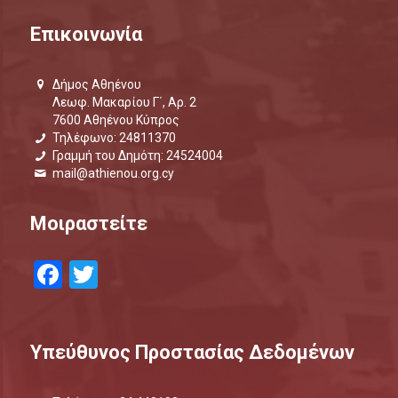
Επικοινωνία
Δήμος Αθηένου
Λεωφ. Μακαρίου Γ΄, Αρ. 2
7600 Αθηένου Κύπρος
Τηλέφωνο: 24811370
Γραμμή του Δημότη: 24524004
mail@athienou.org.cy
Μοιραστείτε
Facebook
Twitter
Υπεύθυνος Προστασίας Δεδομένων