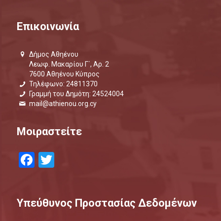
Επικοινωνία
Δήμος Αθηένου
Λεωφ. Μακαρίου Γ΄, Αρ. 2
7600 Αθηένου Κύπρος
Τηλέφωνο: 24811370
Γραμμή του Δημότη: 24524004
mail@athienou.org.cy
Μοιραστείτε
Facebook
Twitter
Υπεύθυνος Προστασίας Δεδομένων