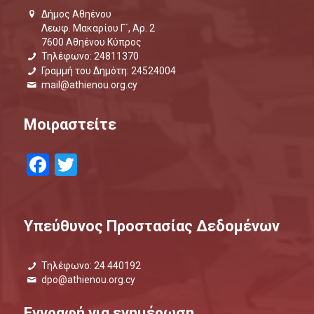
Δήμος Αθηένου
Λεωφ. Μακαρίου Γ΄, Αρ. 2
7600 Αθηένου Κύπρος
Τηλέφωνο: 24811370
Γραμμή του Δημότη: 24524004
mail@athienou.org.cy
Μοιραστείτε
Facebook
Twitter
Υπεύθυνος Προστασίας Δεδομένων
Τηλέφωνο: 24 440192
dpo@athienou.org.cy
Εγγραφή για ενημέρωση