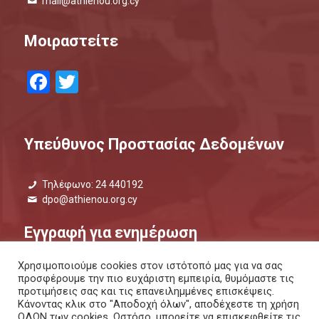
mail@athienou.org.cy
Μοιραστείτε
Facebook
Twitter
Υπεύθυνος Προστασίας Δεδομένων
Τηλέφωνο: 24 440192
dpo@athienou.org.cy
Εγγραφή για ενημέρωση
Χρησιμοποιούμε cookies στον ιστότοπό μας για να σας
Μάθετε τι συμβαίνει και μείνετε ενημερωμένοι.
προσφέρουμε την πιο ευχάριστη εμπειρία, θυμόμαστε τις
προτιμήσεις σας και τις επανειλημμένες επισκέψεις.
ΕΝΗΜΕΡΩΤΙΚΟ ΔΕΛΤΙΟ |
ΜΕΣΩ SMS
Κάνοντας κλικ στο "Αποδοχή όλων", αποδέχεστε τη χρήση
ΟΛΩΝ των cookies. Ωστόσο, μπορείτε να επισκεφθείτε τις